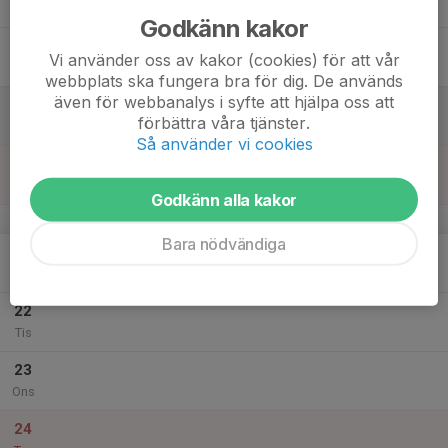
Tor
Godkänn kakor
18
Vi använder oss av kakor (cookies) för att vår
Fre
webbplats ska fungera bra för dig. De används
även för webbanalys i syfte att hjälpa oss att
19
förbättra våra tjänster.
Lör
Så använder vi cookies
20
Sön
Godkänn alla kakor
v.52
Bara nödvändiga
21
Mån
22
Tis
23
Ons
24