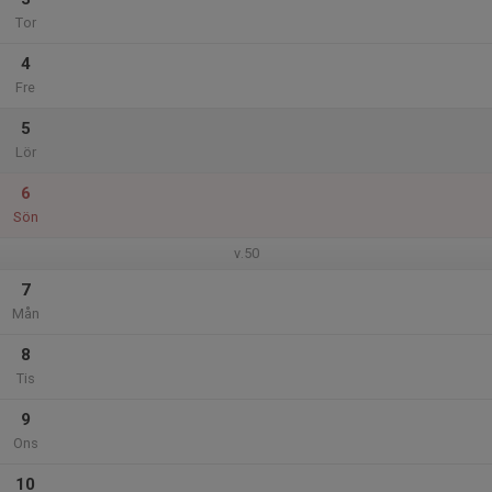
Tor
4
Fre
5
Lör
6
Sön
v.50
7
Mån
8
Tis
9
Ons
10