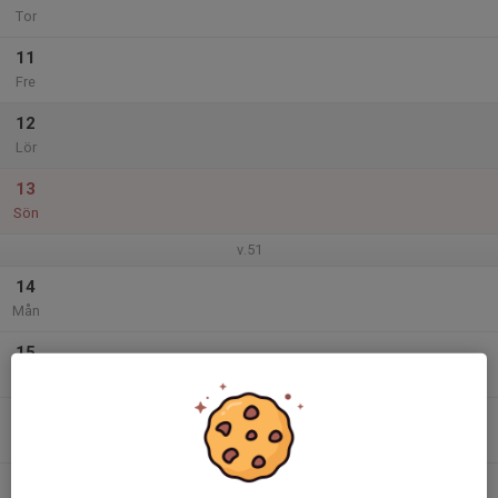
Tor
11
Fre
12
Lör
13
Sön
v.51
14
Mån
15
Tis
16
Ons
17