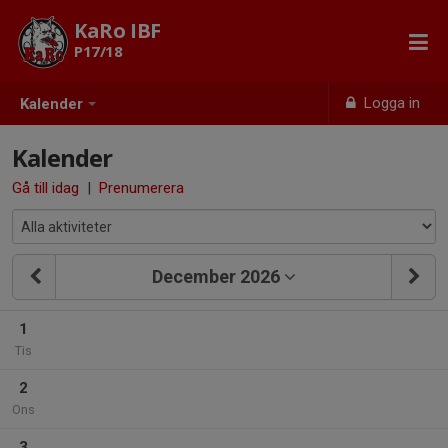
KaRo IBF
P17/18
Logga in
Kalender
Kalender
Gå till idag
|
Prenumerera
December 2026
1
Tis
2
Ons
3