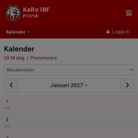
KaRo IBF
P17/18
Logga in
Kalender
Kalender
Gå till idag
|
Prenumerera
Januari 2027
1
Fre
2
Lör
3