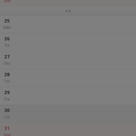
Sön
v.4
25
Mån
26
Tis
27
Ons
28
Tor
29
Fre
30
Lör
31
Sön