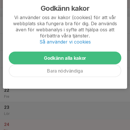
Sön
Godkänn kakor
v.3
Vi använder oss av kakor (cookies) för att vår
18
webbplats ska fungera bra för dig. De används
Mån
även för webbanalys i syfte att hjälpa oss att
förbättra våra tjänster.
19
Så använder vi cookies
Tis
20
Godkänn alla kakor
Ons
Bara nödvändiga
21
Tor
22
Fre
23
Lör
24