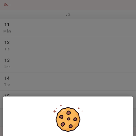
Sön
v.2
11
Mån
12
Tis
13
Ons
14
Tor
15
Fre
16
Lör
17