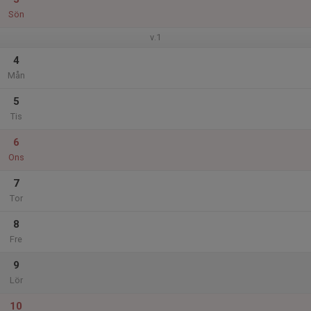
Sön
v.1
4
Mån
5
Tis
6
Ons
7
Tor
8
Fre
9
Lör
10