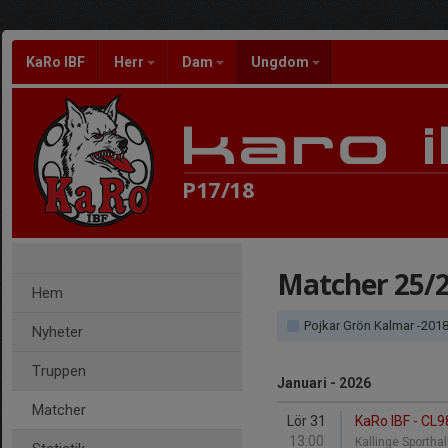
KaRo IBF
Herr
Dam
Ungdom
P17/18
Matcher 25/
Hem
Pojkar Grön Kalmar -201
Nyheter
Truppen
Januari - 2026
Matcher
Lör 31
KaRo IBF - CL9
13:00
Kallinge Sportha