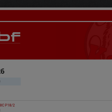
26
8
8IC P18/2
ll