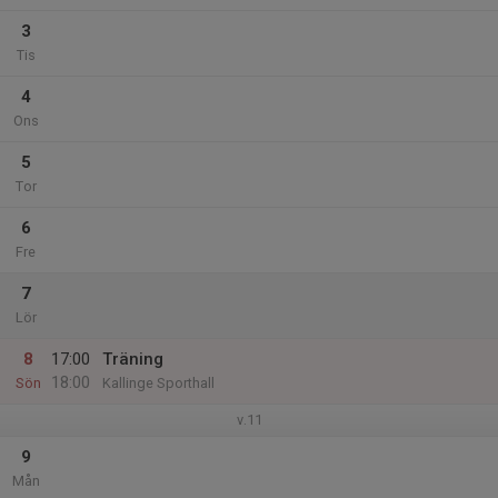
3
Tis
4
Ons
5
Tor
6
Fre
7
Lör
8
17:00
Träning
18:00
Sön
Kallinge Sporthall
v.11
9
Mån