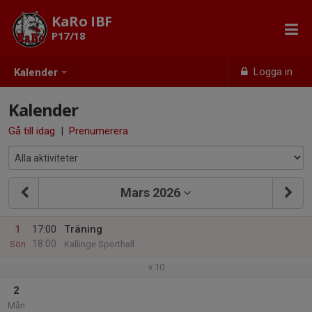
KaRo IBF
P17/18
Logga in
Kalender
Kalender
Gå till idag
|
Prenumerera
Mars 2026
1
17:00
Träning
18:00
Sön
Kallinge Sporthall
v.10
2
Mån