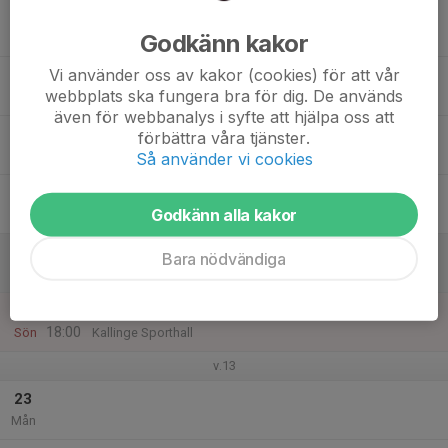
17
Godkänn kakor
Tis
Vi använder oss av kakor (cookies) för att vår
18
webbplats ska fungera bra för dig. De används
Ons
även för webbanalys i syfte att hjälpa oss att
19
förbättra våra tjänster.
Tor
Så använder vi cookies
20
Godkänn alla kakor
Fre
21
Bara nödvändiga
Lör
22
17:00
Träning
18:00
Sön
Kallinge Sporthall
v.13
23
Mån