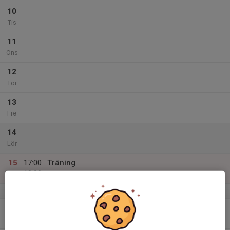
10
Tis
11
Ons
12
Tor
13
Fre
14
Lör
15
17:00
Träning
18:00
Sön
Kallinge Sporthall
v.12
16
Mån