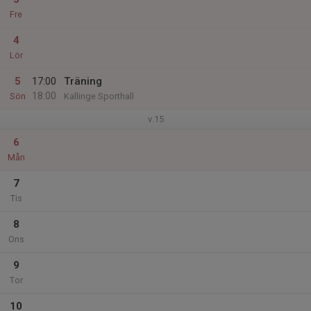
Fre
4
Lör
5
17:00
Träning
18:00
Sön
Kallinge Sporthall
v.15
6
Mån
7
Tis
8
Ons
9
Tor
10