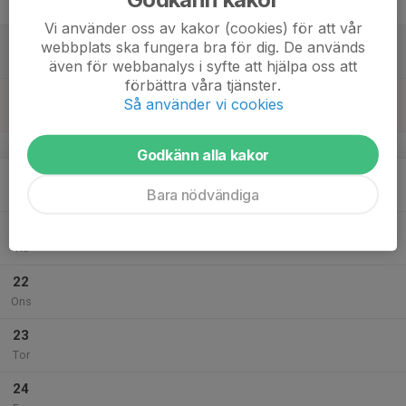
Fre
Vi använder oss av kakor (cookies) för att vår
18
webbplats ska fungera bra för dig. De används
Lör
även för webbanalys i syfte att hjälpa oss att
förbättra våra tjänster.
19
17:00
Träning
Så använder vi cookies
18:00
Sön
Kallinge Sporthall
v.17
Godkänn alla kakor
20
Bara nödvändiga
Mån
21
Tis
22
Ons
23
Tor
24