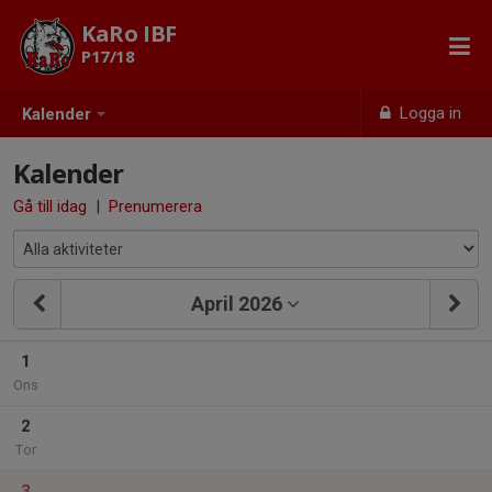
KaRo IBF
P17/18
Logga in
Kalender
Kalender
Gå till idag
|
Prenumerera
April 2026
1
Ons
2
Tor
3