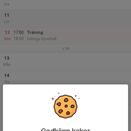
Fre
11
Lör
12
17:00
Träning
18:00
Sön
Kallinge Sporthall
v.16
13
Mån
14
Tis
15
Ons
16
Tor
17
Godkänn kakor