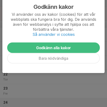
Lör
Godkänn kakor
18
Vi använder oss av kakor (cookies) för att vår
Sön
webbplats ska fungera bra för dig. De används
även för webbanalys i syfte att hjälpa oss att
v.43
förbättra våra tjänster.
19
Så använder vi cookies
Mån
20
Godkänn alla kakor
Tis
Bara nödvändiga
21
Ons
22
Tor
23
Fre
24