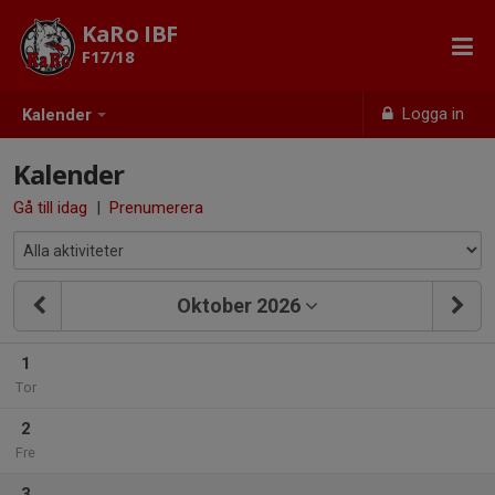
KaRo IBF
F17/18
Logga in
Kalender
Kalender
Gå till idag
|
Prenumerera
Oktober 2026
1
Tor
2
Fre
3