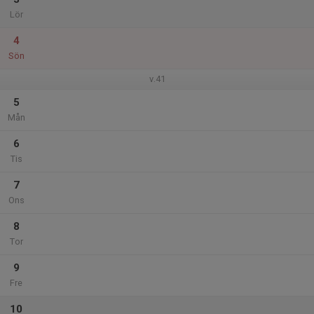
Lör
4
Sön
v.41
5
Mån
6
Tis
7
Ons
8
Tor
9
Fre
10