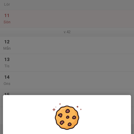
Lör
11
Sön
v.42
12
Mån
13
Tis
14
Ons
15
Tor
16
Fre
17