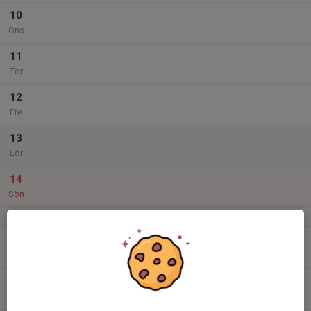
10
Ons
11
Tor
12
Fre
13
Lör
14
Sön
v.25
15
Mån
16
Tis