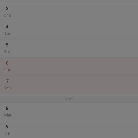
3
Ons
4
Tor
5
Fre
6
Lör
7
Sön
v.24
8
Mån
9
Tis