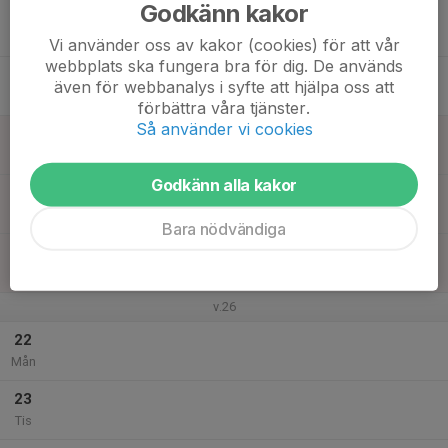
Godkänn kakor
17
Ons
Vi använder oss av kakor (cookies) för att vår
webbplats ska fungera bra för dig. De används
18
även för webbanalys i syfte att hjälpa oss att
Tor
förbättra våra tjänster.
Så använder vi cookies
19
Fre
Godkänn alla kakor
20
Lör
Bara nödvändiga
21
Sön
v.26
22
Mån
23
Tis