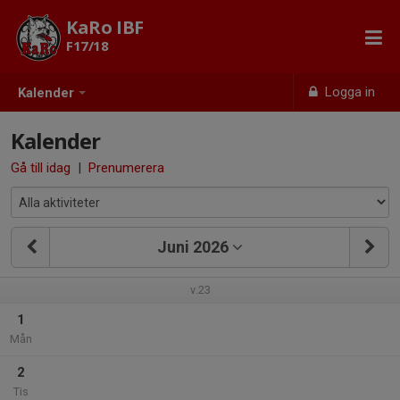
KaRo IBF
F17/18
Logga in
Kalender
Kalender
Gå till idag
|
Prenumerera
Juni 2026
v.23
1
Mån
2
Tis