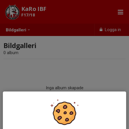
KaRo IBF
F17/18
Logga in
Bildgalleri
Bildgalleri
0 album
Inga album skapade