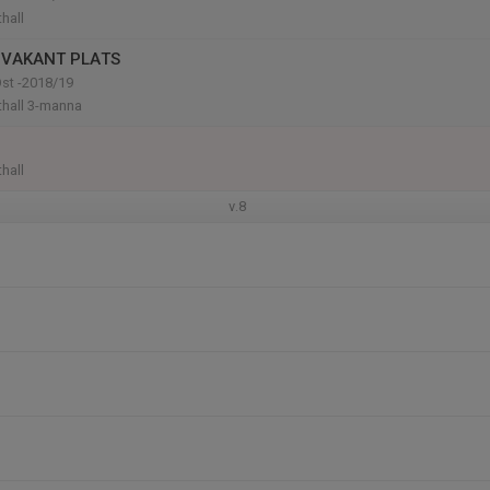
hall
 VAKANT PLATS
Öst -2018/19
thall 3-manna
hall
v.8