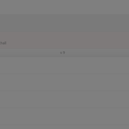
hall
v.9