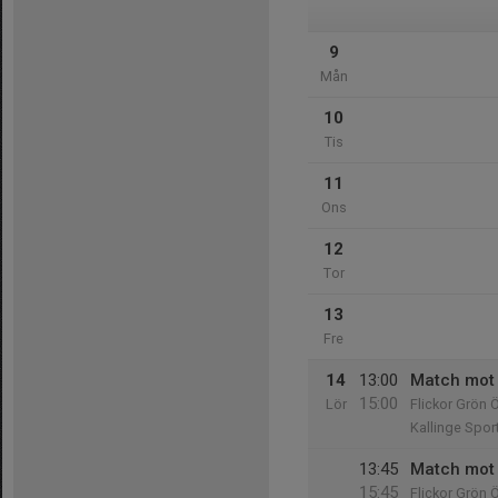
9
Mån
10
Tis
11
Ons
12
Tor
13
Fre
14
13:00
Match mot
15:00
Lör
Flickor Grön 
Kallinge Sport
13:45
Match mot
15:45
Flickor Grön 