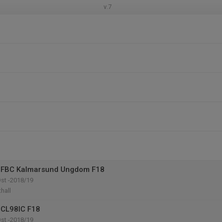
v.7
 FBC Kalmarsund Ungdom F18
Öst -2018/19
hall
 CL98IC F18
Öst -2018/19