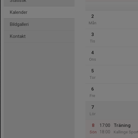
Statistik
Kalender
2
Mån
Bildgalleri
3
Kontakt
Tis
4
Ons
5
Tor
6
Fre
7
Lör
8
17:00
Träning
18:00
Sön
Kallinge Sport