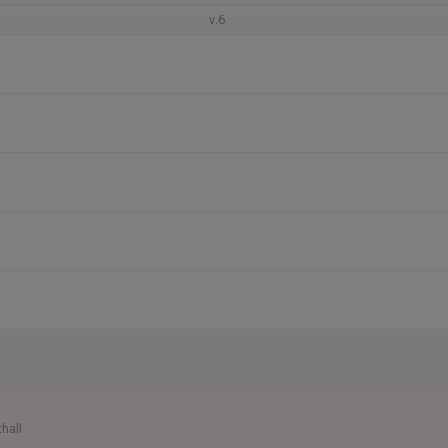
v.6
hall