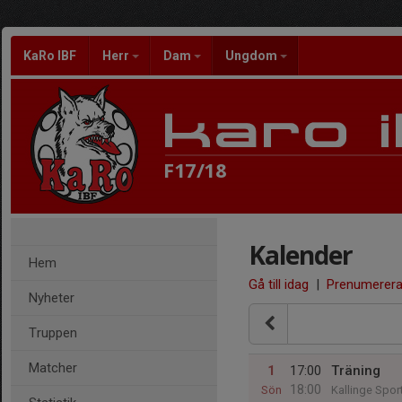
KaRo IBF
Herr
Dam
Ungdom
F17/18
Kalender
Hem
Gå till idag
|
Prenumerer
Nyheter
Truppen
Matcher
1
17:00
Träning
18:00
Sön
Kallinge Sport