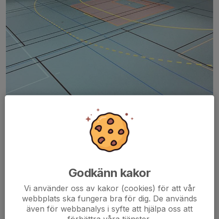
Godkänn kakor
Kontaktuppgifter för våra lag hittas under fliken våra lag eller
Vi använder oss av kakor (cookies) för att vår
genom att använda följande länk:
Våra lag
webbplats ska fungera bra för dig. De används
även för webbanalys i syfte att hjälpa oss att
Lekis
Sön 16:00-17:00
förbättra våra tjänster.