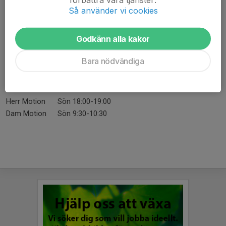
P17-18
Ons 17:00-18:30
Sön 17:00-18:00
Så använder vi cookies
F17-18
Ons 17:00-18:30
Sön 17:00-18:00
P15-16
Tis 17:00-18:30
Fre 17:00-18:30
Godkänn alla kakor
F13
Mån 17:00-18:30
Ons 18:30-20:00
P12
Mån 18:30-20:00
Tors: 17:30-19:00
Bara nödvändiga
Herr A-lag
Mån 20:00-21:30
Ons 20:00-21:30
Herr B-lag
Tis 20:00-21:30
Tors 19:00-20:15
Dam
Tis 18:30-20:00
Tors 20:15-21:30
Herr Motion
Sön 18:00-19:00
Dam Motion
Sön 9:30-10:30