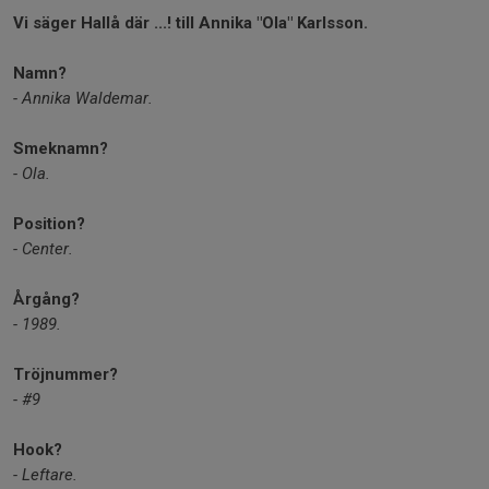
Vi säger Hallå där ...! till Annika "Ola" Karlsson.
Namn?
- Annika Waldemar.
Smeknamn?
- Ola.
Position?
- Center.
Årgång?
- 1989.
Tröjnummer?
- #9
Hook?
- Leftare.