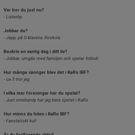
Var bor du just nu?
- Listerby.
Jobbar du?
- Japp, på G-klavens förskola.
Beskriv en vanlig dag i ditt liv?
- Jobbar, umgås med familjen och spelar fotboll.
Hur många säonger blev det i KaRo IBF?
- ca.3 tror jag
I vilka mer föreningar har du spelat?
- Just innebandy har jag bara spelat i KaRo.
Hur minns du tiden i KaRo IBF?
- Fanstatiskt kul!
Är du fortfarande aktiv?