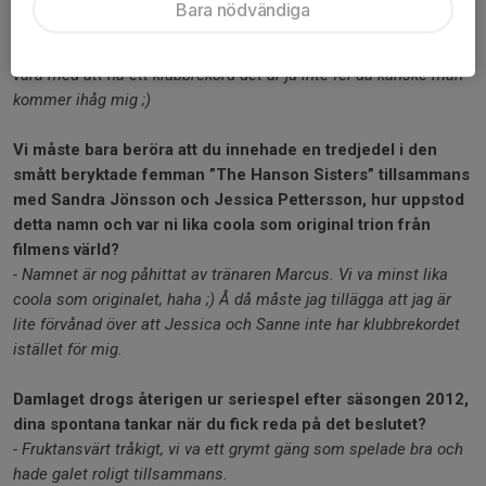
Bara nödvändiga
säsong, spontan reaktion?
- Haha! Ja någon måste ju ta den platsen med ;) Kul att jag få
vara med att ha ett klubbrekord det är ju inte fel då kanske man
kommer ihåg mig ;)
Vi måste bara beröra att du innehade en tredjedel i den
smått beryktade femman ”The Hanson Sisters” tillsammans
med Sandra Jönsson och Jessica Pettersson, hur uppstod
detta namn och var ni lika coola som original trion från
filmens värld?
- Namnet är nog påhittat av tränaren Marcus. Vi va minst lika
coola som originalet, haha ;) Å då måste jag tillägga att jag är
lite förvånad över att Jessica och Sanne inte har klubbrekordet
istället för mig.
Damlaget drogs återigen ur seriespel efter säsongen 2012,
dina spontana tankar när du fick reda på det beslutet?
- Fruktansvärt tråkigt, vi va ett grymt gäng som spelade bra och
hade galet roligt tillsammans.