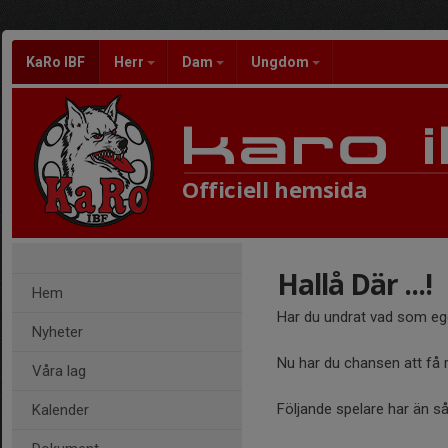
KaRo IBF
Herr
Dam
Ungdom
Officiell hemsida
Hallå Där ...!
Hem
Har du undrat vad som ege
Nyheter
Nu har du chansen att få re
Våra lag
Följande spelare har än så
Kalender