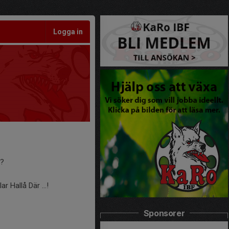
Logga in
n?
r Hallå Där ...!
Sponsorer