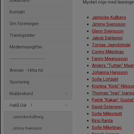
Dokument
Mycket nöje med läsninge
Kontakt
Jannicke Kullberg
Om föreningen
Jimmy Svensson
Glenn Svensson
Träningstider
Jakob Dahlqvist
Tomas Jagodzinski
Medlemsavgifter
Conny Miketinac
--------------------
Fanny Magnusson
Anders "Tuttan" Mag
Arenan - Hitta hit
Johanna Hansson
Sofie Löfdahl
Sponsring
Kristina "Kicki" Nilsso
Thomas "Ivan" Ivans
Klubbrekord
Patrik "Kakan" Gusta
Hallå Där ...!
David Östergren
Sofie Millestedt
Jannicke Kullberg
Kirsi Ranta
Sofie Miketinac
Jimmy Svensson