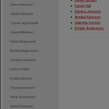
Daniel Jensen
Glenn Svensson
Daniel Hall
Sandra Jönsson
Jakob Dahlqvist
Annika Karlsson
Gabriela Iversen
Tomas Jagodzinski
Emelie Andersson
Conny Miketinac
Fanny Magnusson
Anders Magnusson
Johanna Hansson
Sofie Löfdahl
Kristina Nilsson
Thomas Ivansson
Patrik Gustafsson
David Östergren