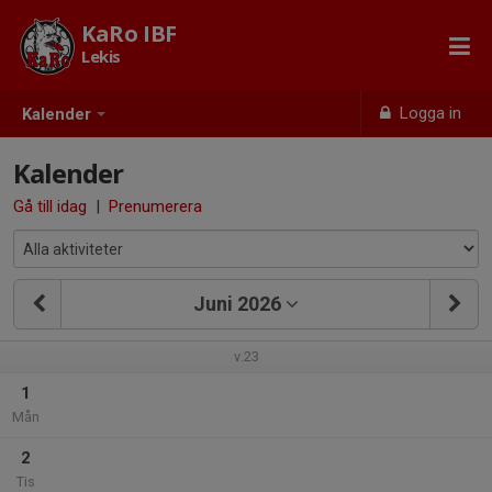
KaRo IBF
Lekis
Logga in
Kalender
Kalender
Gå till idag
|
Prenumerera
Juni 2026
v.23
1
Mån
2
Tis