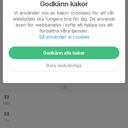
Godkänn kakor
17
Ons
Vi använder oss av kakor (cookies) för att vår
webbplats ska fungera bra för dig. De används
18
även för webbanalys i syfte att hjälpa oss att
Tor
förbättra våra tjänster.
Så använder vi cookies
19
Fre
Godkänn alla kakor
20
Lör
Bara nödvändiga
21
Sön
v.26
22
Mån
23
Tis