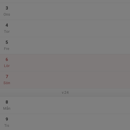
3
Ons
4
Tor
5
Fre
6
Lör
7
Sön
v.24
8
Mån
9
Tis