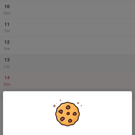
10
Ons
11
Tor
12
Fre
13
Lör
14
Sön
v.25
15
Mån
16
Tis