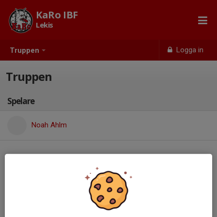
KaRo IBF
Lekis
Logga in
Truppen
Truppen
Spelare
Noah Ahlm