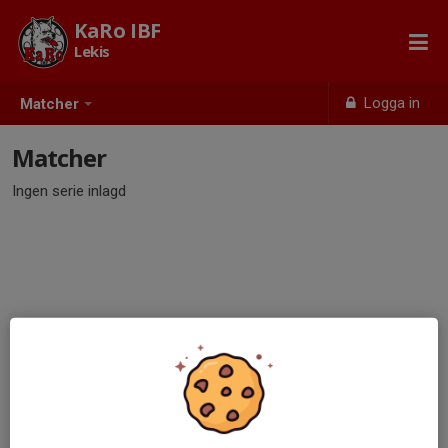
KaRo IBF
Lekis
Logga in
Matcher
Matcher
Ingen serie inlagd