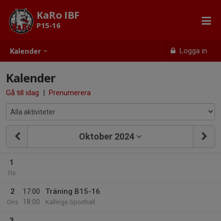
KaRo IBF
P15-16
Logga in
Kalender
Kalender
Gå till idag
|
Prenumerera
Oktober 2024
1
Tis
2
17:00
Träning B15-16
18:00
Ons
Kallinge Sporthall
3