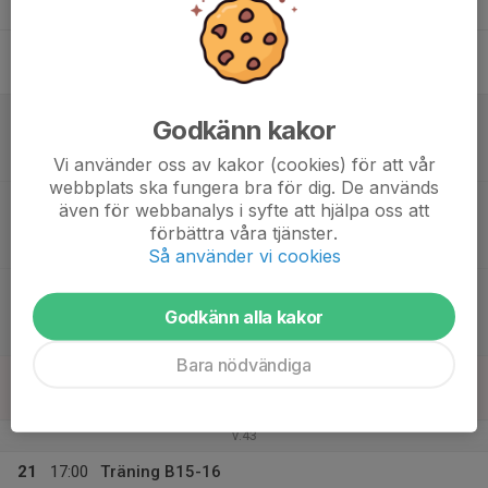
Tor
18
Fre
19
13:00
Match mot LEDIG PLATS
Godkänn kakor
15:00
Lör
Poolspel P H -2016
Allaktivitetshuset, Rockneby 3-manna
Vi använder oss av kakor (cookies) för att vår
webbplats ska fungera bra för dig. De används
13:45
Match mot CL98IC P16/3
även för webbanalys i syfte att hjälpa oss att
15:45
Poolspel P H -2016
förbättra våra tjänster.
Allaktivitetshuset, Rockneby 3-manna
Så använder vi cookies
14:30
Match mot FBC Karlskrona P16/2
16:30
Poolspel P H -2016
Godkänn alla kakor
Allaktivitetshuset, Rockneby 3-manna
Bara nödvändiga
20
Sön
v.43
21
17:00
Träning B15-16