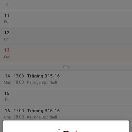
Tor
11
Fre
12
Lör
13
Sön
v.42
14
17:00
Träning B15-16
18:00
Mån
Kallinge Sporthall
15
Tis
16
17:00
Träning B15-16
18:00
Ons
Kallinge Sporthall
17