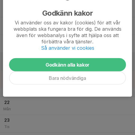
17
Godkänn kakor
Ons
Vi använder oss av kakor (cookies) för att vår
18
webbplats ska fungera bra för dig. De används
Tor
även för webbanalys i syfte att hjälpa oss att
19
förbättra våra tjänster.
Fre
Så använder vi cookies
20
Godkänn alla kakor
Lör
21
Bara nödvändiga
Sön
v.4
22
Mån
23
Tis