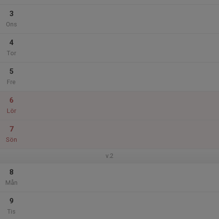
3
Ons
4
Tor
5
Fre
6
Lör
7
Sön
v.2
8
Mån
9
Tis