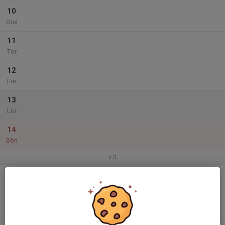
10
Ons
11
Tor
12
Fre
13
Lör
14
Sön
v.3
15
Mån
16
Tis