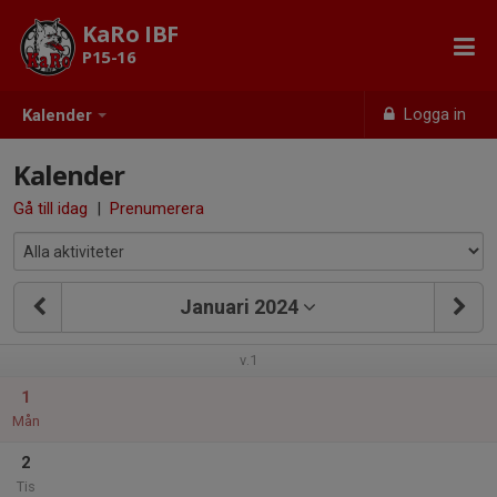
KaRo IBF
P15-16
Logga in
Kalender
Kalender
Gå till idag
|
Prenumerera
Januari 2024
v.1
1
Mån
2
Tis