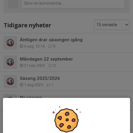
Tidigare nyheter
Äntligen drar säsongen igång
6 aug, 13:14
0
Måndagen 22 september
21 sep 2025
0
Säsong 2025/2026
1 aug 2025
1
Ny säsong
11 aug 2024
0
Prova på Golf
11 maj 2024
0