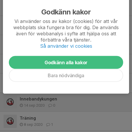
Föräldramöte
29 aug 2023
0
Godkänn kakor
Vi använder oss av kakor (cookies) för att vår
Dags för en ny säsong!
webbplats ska fungera bra för dig. De används
1 aug 2023
1
även för webbanalys i syfte att hjälpa oss att
förbättra våra tjänster.
Träning
Så använder vi cookies
30 aug 2021
0
Träning
Godkänn alla kakor
24 jan 2021
0
Bara nödvändiga
Träning inställd
4 dec 2020
2
Innebandykungen
14 sep 2020
0
Träning
8 sep 2020
1