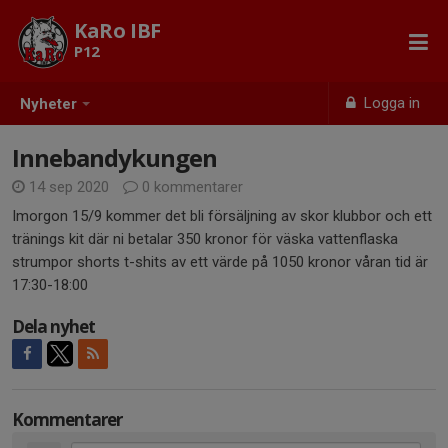
KaRo IBF
P12
Logga in
Nyheter
Innebandykungen
14 sep 2020
0 kommentarer
Imorgon 15/9 kommer det bli försäljning av skor klubbor och ett
tränings kit där ni betalar 350 kronor för väska vattenflaska
strumpor shorts t-shits av ett värde på 1050 kronor våran tid är
17:30-18:00
Dela nyhet
Kommentarer