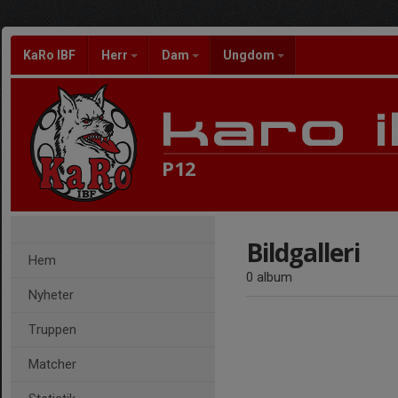
KaRo IBF
Herr
Dam
Ungdom
P12
Bildgalleri
Hem
0 album
Nyheter
Truppen
Matcher