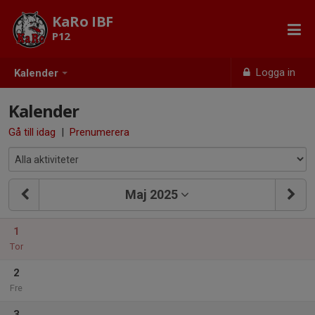
KaRo IBF
P12
Logga in
Kalender
Kalender
Gå till idag
|
Prenumerera
Maj 2025
1
Tor
2
Fre
3