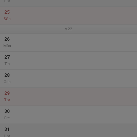
Lör
25
Sön
v.22
26
Mån
27
Tis
28
Ons
29
Tor
30
Fre
31
Lör