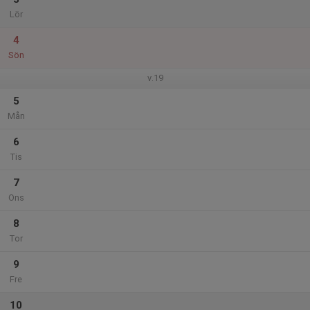
Lör
4
Sön
v.19
5
Mån
6
Tis
7
Ons
8
Tor
9
Fre
10