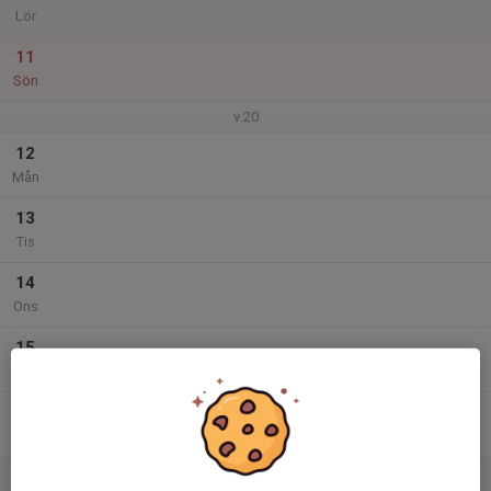
Lör
11
Sön
v.20
12
Mån
13
Tis
14
Ons
15
Tor
16
Fre
17