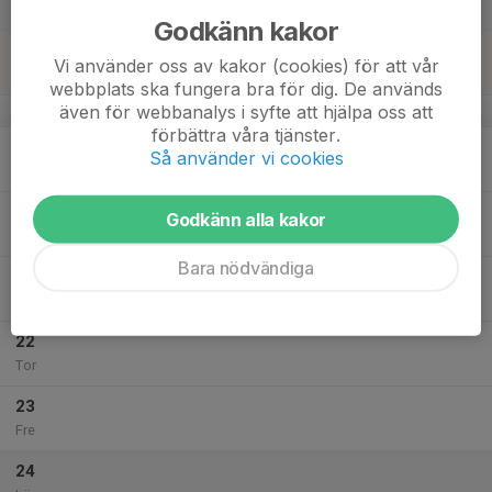
Lör
Godkänn kakor
18
Vi använder oss av kakor (cookies) för att vår
Sön
webbplats ska fungera bra för dig. De används
även för webbanalys i syfte att hjälpa oss att
v.21
förbättra våra tjänster.
19
Så använder vi cookies
Mån
20
Godkänn alla kakor
Tis
Bara nödvändiga
21
Ons
22
Tor
23
Fre
24