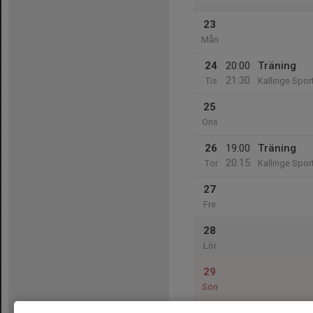
23
Mån
24
20:00
Träning
21:30
Tis
Kallinge Sport
25
Ons
26
19:00
Träning
20:15
Tor
Kallinge Sport
27
Fre
28
Lör
29
Sön