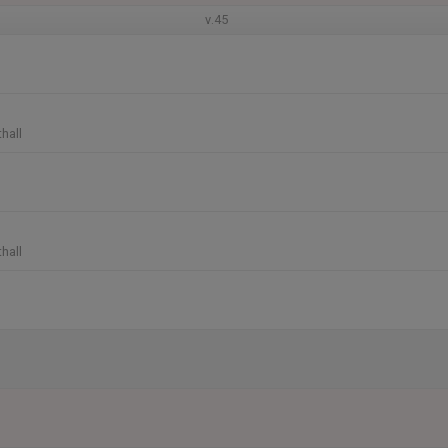
v.45
hall
hall