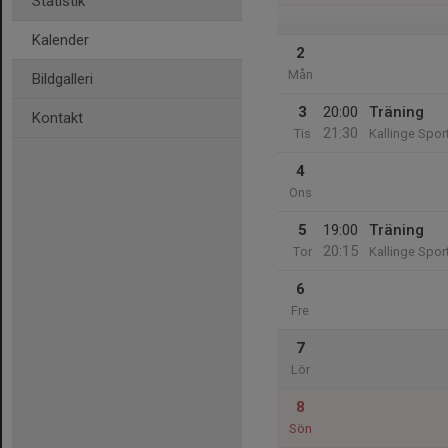
Statistik
Kalender
2
Mån
Bildgalleri
3
20:00
Träning
Kontakt
21:30
Tis
Kallinge Sport
4
Ons
5
19:00
Träning
20:15
Tor
Kallinge Sport
6
Fre
7
Lör
8
Sön