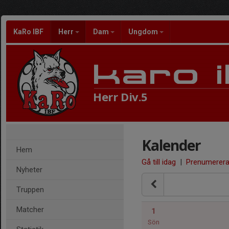
KaRo IBF
Herr
Dam
Ungdom
Herr Div.5
Kalender
Hem
Gå till idag
|
Prenumerer
Nyheter
Truppen
Matcher
1
Sön