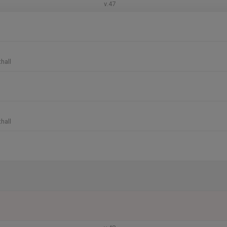
v.47
hall
hall