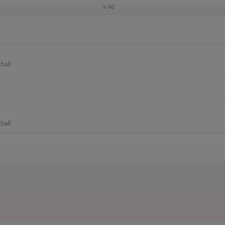
v.46
hall
hall