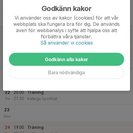
20:15
Tor
Kallinge Sporthall
Godkänn kakor
18
Vi använder oss av kakor (cookies) för att vår
Fre
webbplats ska fungera bra för dig. De används
även för webbanalys i syfte att hjälpa oss att
19
förbättra våra tjänster.
Lör
Så använder vi cookies
20
Sön
Godkänn alla kakor
v.52
Bara nödvändiga
21
Mån
22
20:00
Träning
21:30
Tis
Kallinge Sporthall
23
Ons
24
19:00
Träning