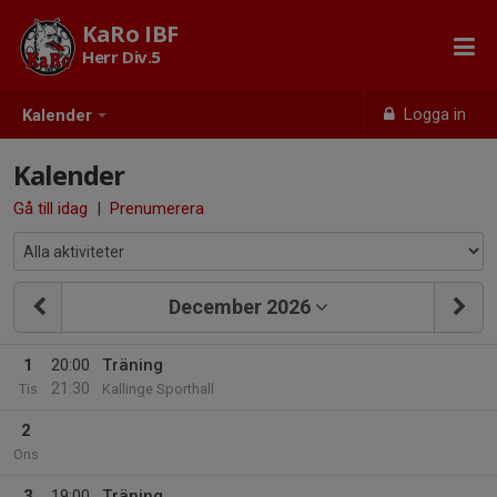
KaRo IBF
Herr Div.5
Logga in
Kalender
Kalender
Gå till idag
|
Prenumerera
December 2026
1
20:00
Träning
21:30
Tis
Kallinge Sporthall
2
Ons
3
19:00
Träning