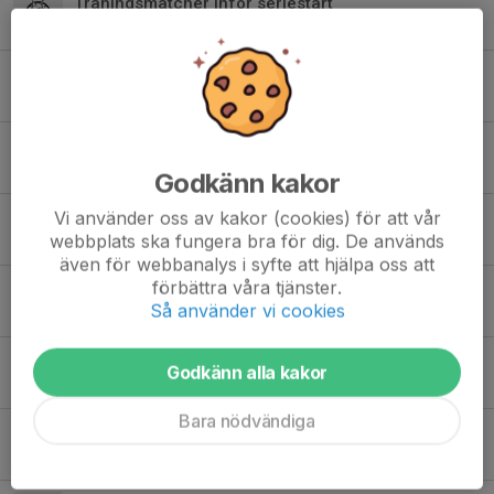
Träningsmatcher inför seriestart
27 aug 2019
0
Coach Millestedt om serieavslutning samt playoff
11 mar 2019
0
KaRo IBF presenterar comebackande Jesper Grönblad
3 sep 2018
0
Godkänn kakor
Vi använder oss av kakor (cookies) för att vår
Sommar
webbplats ska fungera bra för dig. De används
13 jun 2018
0
även för webbanalys i syfte att hjälpa oss att
förbättra våra tjänster.
Klart med tränare till herrlaget!
Så använder vi cookies
15 maj 2017
0
Säsongssummering 16/17
Godkänn alla kakor
22 mar 2017
0
Bara nödvändiga
Två tunga förluster
17 feb 2017
0