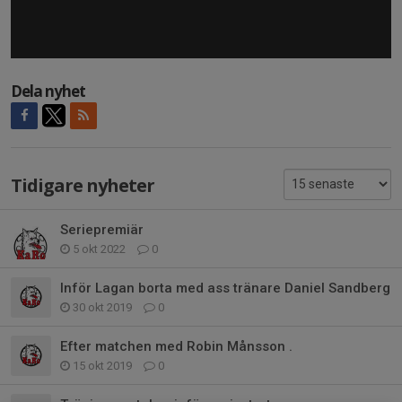
Dela nyhet
Tidigare nyheter
Seriepremiär
5 okt 2022
0
Inför Lagan borta med ass tränare Daniel Sandberg
30 okt 2019
0
Efter matchen med Robin Månsson .
15 okt 2019
0