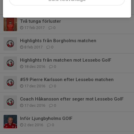
Säsongssummering 16/17
22 mar 2017
0
Två tunga förluster
17 feb 2017
0
Highlights från Borgholms matchen
8 feb 2017
0
Highlights från matchen mot Lessebo GoIF
18 dec 2016
0
#59 Pierre Karlsson efter Lessebo matchen
17 dec 2016
0
Coach Håkansson efter seger mot Lessebo GoIF
17 dec 2016
0
Inför Ljungbyholms GOIF
2 dec 2016
0