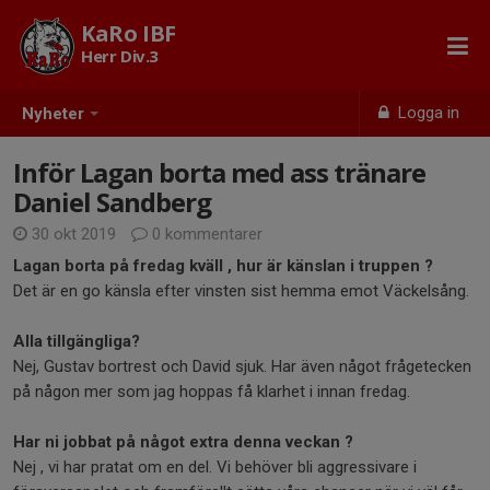
KaRo IBF
Herr Div.3
Logga in
Nyheter
Inför Lagan borta med ass tränare
Daniel Sandberg
30 okt 2019
0 kommentarer
Lagan borta på fredag kväll , hur är känslan i truppen ?
Det är en go känsla efter vinsten sist hemma emot Väckelsång.
Alla tillgängliga?
Nej, Gustav bortrest och David sjuk. Har även något frågetecken
på någon mer som jag hoppas få klarhet i innan fredag.
Har ni jobbat på något extra denna veckan ?
Nej , vi har pratat om en del. Vi behöver bli aggressivare i