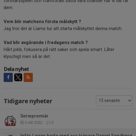
försvarsspelet och framförallt sätta våra chanser när vi väl får
dem.
Vem blir matchens första målskytt ?
Jag tror det är Liams tur att starta målskyttet denna match.
Vad blir avgörande i fredagens match ?
Hårt jobb, fokusera på rätt saker och spela smart. Låter
klyschigt men så är det.
Dela nyhet
Tidigare nyheter
Seriepremiär
5 okt 2022
0
Inför Lagan borta med ass tränare Daniel Sandberg