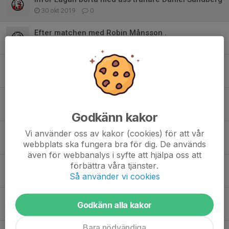
30 okt 2019
0
Efter matchen med Robin Månsson .
15 okt 2019
0
Träningsmatcher inför seriestart
27 aug 2019
0
Coach Millestedt om serieavslutning samt playoff
11 mar 2019
0
Godkänn kakor
KaRo IBF presenterar comebackande Jesper Grönblad
Vi använder oss av kakor (cookies) för att vår
webbplats ska fungera bra för dig. De används
3 sep 2018
0
även för webbanalys i syfte att hjälpa oss att
förbättra våra tjänster.
Sommar
Så använder vi cookies
13 jun 2018
0
Klart med tränare till herrlaget!
Godkänn alla kakor
15 maj 2017
0
Bara nödvändiga