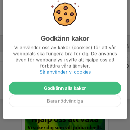
Ålder
9 år
Godkänn kakor
ALLA SERIER
ALLA ÅR
Vi använder oss av kakor (cookies) för att vår
webbplats ska fungera bra för dig. De används
Säsongen 24/25
3
0
0
även för webbanalys i syfte att hjälpa oss att
förbättra våra tjänster.
Totalt
3
0
0
Så använder vi cookies
Godkänn alla kakor
Bara nödvändiga