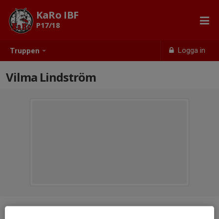
KaRo IBF
P17/18
Logga in
Truppen
Vilma Lindström
Position
-