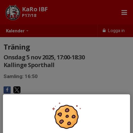
KaRo IBF
P17/18
Logga in
Kalender
Träning
Onsdag 5 nov 2025, 17:00-18:30
Kallinge Sporthall
Samling: 16:50