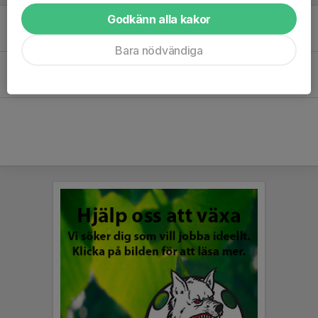
Godkänn alla kakor
Föräldramöte 17/9
14 sep 2025
0
Bara nödvändiga
Nu är vi igång!
29 aug 2025
0