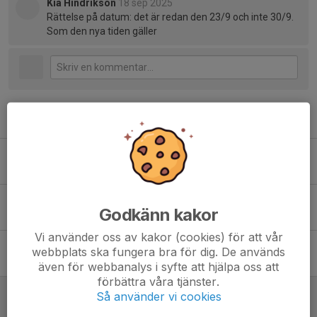
Kia Hindrikson
18 sep 2025
Rättelse på datum: det är redan den 23/9 och inte 30/9.
Som den nya tiden gäller
Tidigare nyheter
Fler ledare/ tränare sökes!!
21 jan, 19:10
0
Juluppehåll
Godkänn kakor
22 dec 2025
3
Vi använder oss av kakor (cookies) för att vår
Ändrad tid på fredagsträningen 17/10
webbplats ska fungera bra för dig. De används
14 okt 2025
0
även för webbanalys i syfte att hjälpa oss att
förbättra våra tjänster.
Ny träningstid!!
Så använder vi cookies
17 sep 2025
1