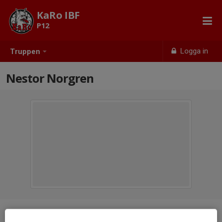
KaRo IBF
P12
Logga in
Truppen
Nestor Norgren
Position
-