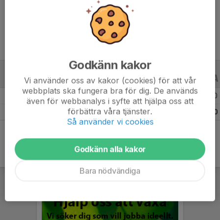
Ålder
15 år
Godkänn kakor
ALLA SERIER
ALLA ÅR
Vi använder oss av kakor (cookies) för att vår
webbplats ska fungera bra för dig. De används
Säsongen 25/26
7
0
0
även för webbanalys i syfte att hjälpa oss att
förbättra våra tjänster.
Totalt
7
0
0
Så använder vi cookies
Godkänn alla kakor
Bara nödvändiga