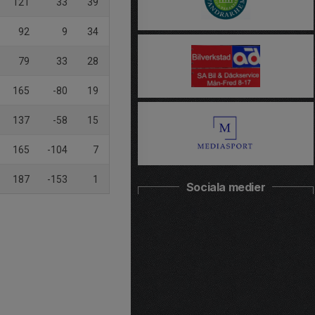
121
33
39
92
9
34
79
33
28
165
-80
19
137
-58
15
165
-104
7
187
-153
1
Sociala medier