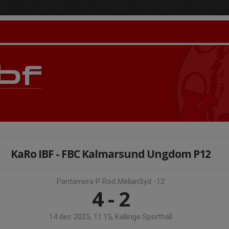
KaRo IBF - FBC Kalmarsund Ungdom P12
Pantamera P Röd MellanSyd -12
4 - 2
14 dec 2025, 11:15, Kallinge Sporthall