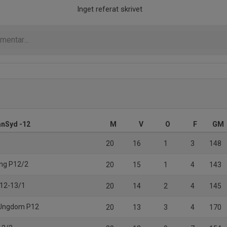
Inget referat skrivet
anSyd -12
M
V
O
F
GM
20
16
1
3
148
ing P12/2
20
15
1
4
143
P12-13/1
20
14
2
4
145
 Ungdom P12
20
13
3
4
170