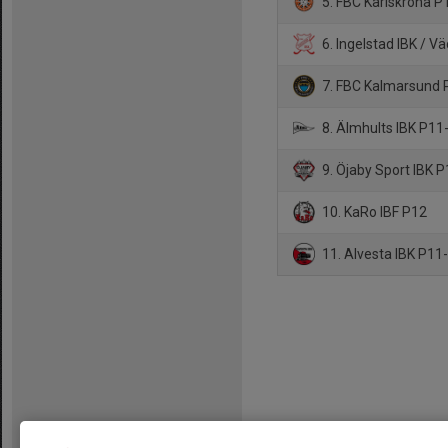
5. FBC Karlskrona P
6. Ingelstad IBK / V
7. FBC Kalmarsund 
8. Älmhults IBK P11
9. Öjaby Sport IBK 
10. KaRo IBF P12
11. Alvesta IBK P11