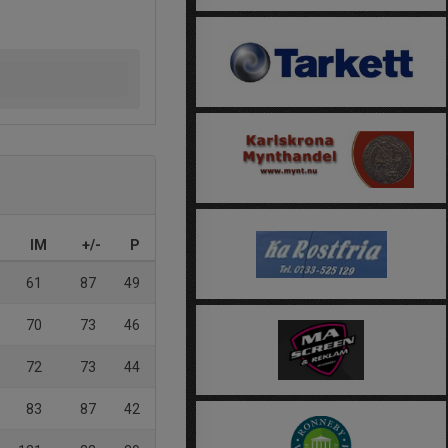
IM
+/-
P
61
87
49
70
73
46
72
73
44
83
87
42