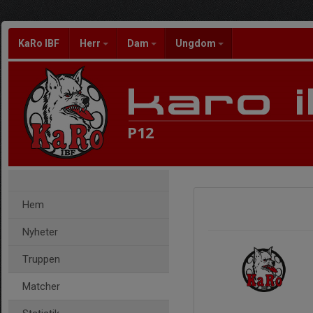
KaRo IBF
Herr
Dam
Ungdom
P12
Hem
Nyheter
Truppen
Matcher