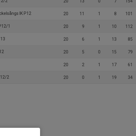
12/2
20
13
0
7
154
äckelsångs IK P12
20
11
1
8
101
P12/1
20
9
1
10
112
-13
20
6
1
13
85
P12
20
5
0
15
79
20
2
1
17
61
-12/2
20
0
1
19
34