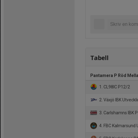
Tabell
Pantamera P Röd Mell
1. CL98IC P12/2
2. Växjö IBK Utveckl
3. Carlshamns IBK 
4. FBC Kalmarsund