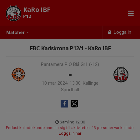
KaRo IBF
P12
Logga in
Matcher
FBC Karlskrona P12/1 - KaRo IBF
Pantamera P Ö Blå Gr1 (-12)
-
10 mar 2024, 13:00, Kallinge
Sporthall
Samling 12:00
Endast kallade kunde anmäla sig till aktiviteten. 13 personer var kallade.
Logga in här