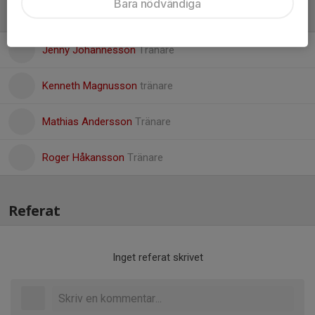
Bara nödvändiga
Ledare
Jenny Johannesson
Tränare
Kenneth Magnusson
tränare
Mathias Andersson
Tränare
Roger Håkansson
Tränare
Referat
Inget referat skrivet