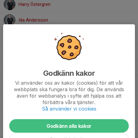
Harry Östergren
Ida Andersson
Isak Andersson
Knut Änghede
12. Mattias Håkansson
Godkänn kakor
Vi använder oss av kakor (cookies) för att vår
Oscar Magnusson
webbplats ska fungera bra för dig. De används
även för webbanalys i syfte att hjälpa oss att
Robin Pirttijärvi
förbättra våra tjänster.
Så använder vi cookies
Thor Magnusson
Godkänn alla kakor
1. Zac Karlsson