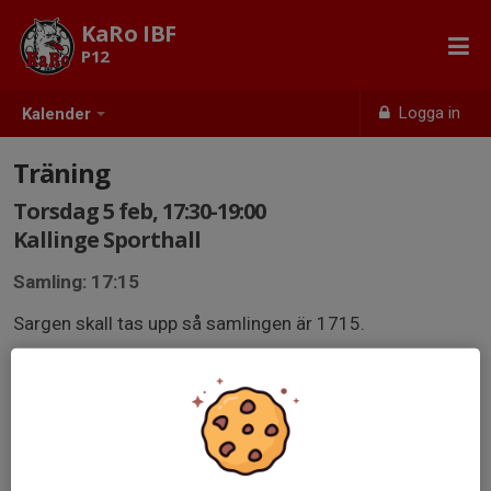
KaRo IBF
P12
Logga in
Kalender
Träning
Torsdag 5 feb, 17:30-19:00
Kallinge Sporthall
Samling: 17:15
Sargen skall tas upp så samlingen är 1715.