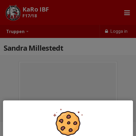
KaRo IBF
F17/18
Logga in
Truppen
Sandra Millestedt
Titel
Tränare