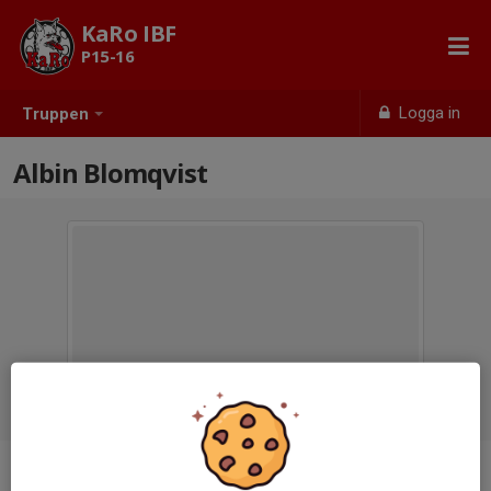
KaRo IBF
P15-16
Logga in
Truppen
Albin Blomqvist
Position
-