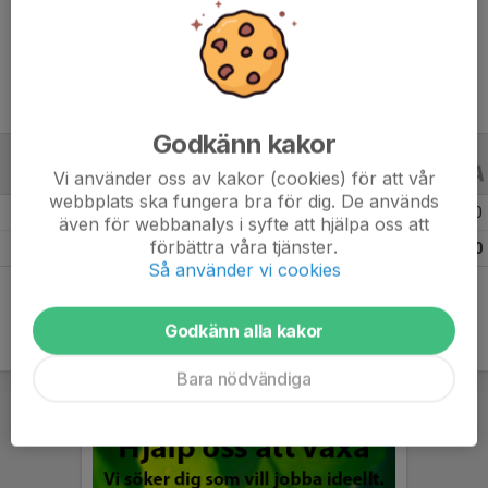
Ålder
11 år
Godkänn kakor
ALLA SERIER
ALLA ÅR
Vi använder oss av kakor (cookies) för att vår
webbplats ska fungera bra för dig. De används
Säsongen 25/26
2
0
0
även för webbanalys i syfte att hjälpa oss att
förbättra våra tjänster.
Totalt
2
0
0
Så använder vi cookies
Godkänn alla kakor
Bara nödvändiga