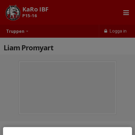
KaRo IBF
P15-16
Logga in
Truppen
Liam Promyart
Position
-