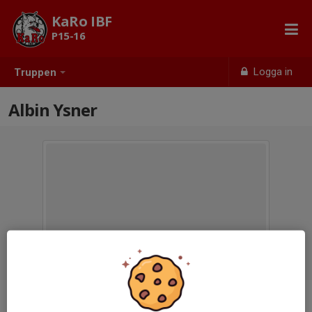
KaRo IBF
P15-16
Logga in
Truppen
Albin Ysner
Position
-