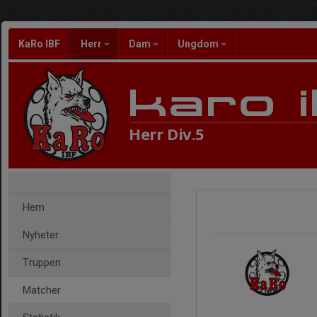
KaRo IBF
Herr
Dam
Ungdom
Herr Div.5
Hem
Nyheter
Truppen
Matcher