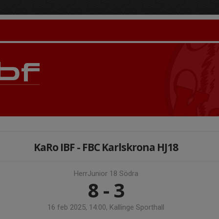
KaRo IBF - FBC Karlskrona HJ18
HerrJunior 18 Södra
8 - 3
16 feb 2025, 14:00, Kallinge Sporthall