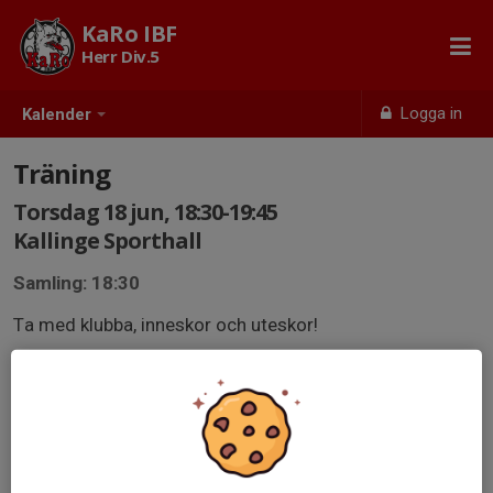
KaRo IBF
Herr Div.5
Logga in
Kalender
Träning
Torsdag 18 jun, 18:30-19:45
Kallinge Sporthall
Samling: 18:30
Ta med klubba, inneskor och uteskor!