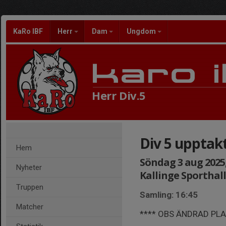
KaRo IBF
Herr
Dam
Ungdom
Herr Div.5
Div 5 uppta
Hem
Söndag 3 aug 2025,
Nyheter
Kallinge Sporthall
Truppen
Samling: 16:45
Matcher
**** OBS ÄNDRAD PLA