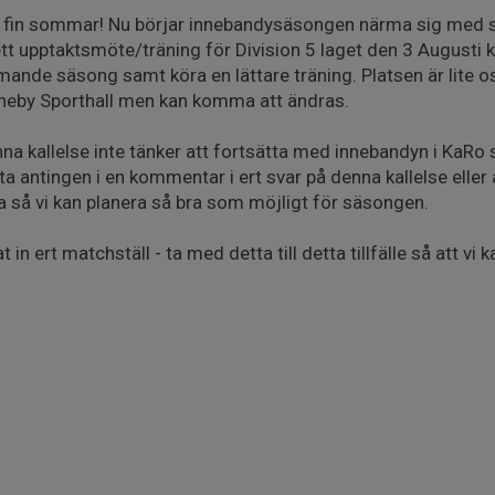
en fin sommar! Nu börjar innebandysäsongen närma sig med 
tt upptaktsmöte/träning för Division 5 laget den 3 Augusti 
nde säsong samt köra en lättare träning. Platsen är lite os
onneby Sporthall men kan komma att ändras.
kallelse inte tänker att fortsätta med innebandyn i KaRo så 
 antingen i en kommentar i ert svar på denna kallelse eller a
a så vi kan planera så bra som möjligt för säsongen.
in ert matchställ - ta med detta till detta tillfälle så att vi 