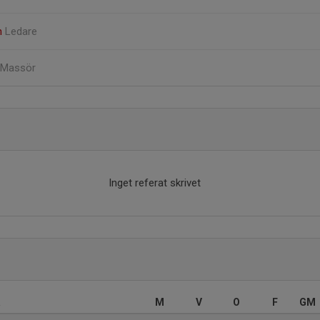
n
Ledare
Massör
Inget referat skrivet
a
M
V
O
F
GM