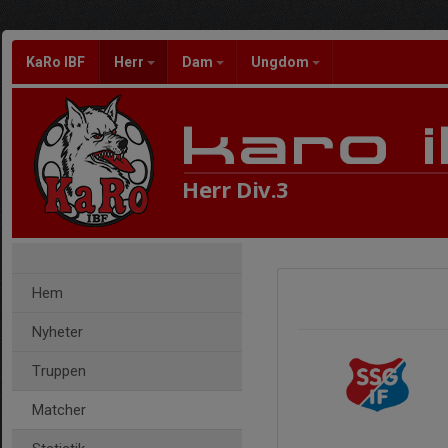
KaRo IBF
Herr
Dam
Ungdom
Herr Div.3
Hem
Nyheter
Truppen
Matcher