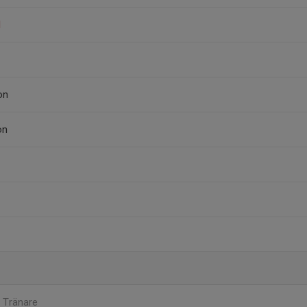
d
on
on
n
Tränare