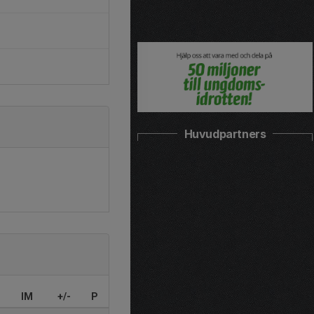
Huvudpartners
IM
+/-
P