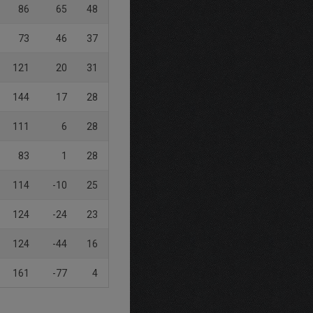
86
65
48
73
46
37
121
20
31
144
17
28
111
6
28
83
1
28
114
-10
25
124
-24
23
124
-44
16
161
-77
4