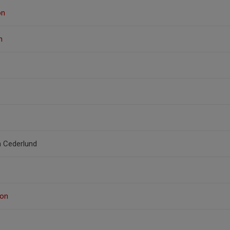
on
n
n Cederlund
son