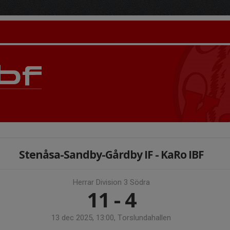
Stenåsa-Sandby-Gårdby IF - KaRo IBF
Herrar Division 3 Södra
11 - 4
13 dec 2025, 13:00, Torslundahallen