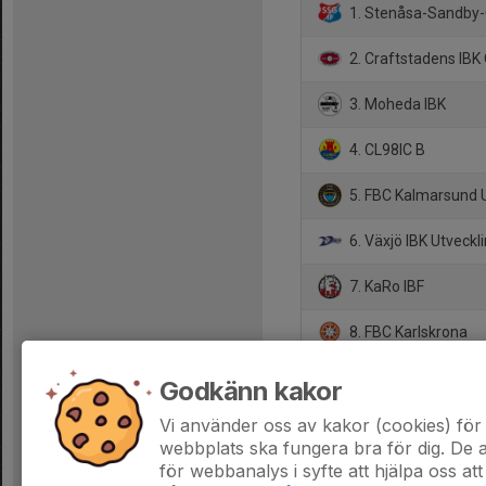
1. Stenåsa-Sandby-
2. Craftstadens IB
3. Moheda IBK
4. CL98IC B
5. FBC Kalmarsund
6. Växjö IBK Utveckl
7. KaRo IBF
8. FBC Karlskrona
9. Gantesbo IBK
Godkänn kakor
10. Öjaby Sport IBK
Vi använder oss av kakor (cookies) för 
webbplats ska fungera bra för dig. De
för webbanalys i syfte att hjälpa oss att