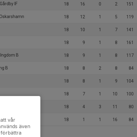
Gårdby IF
18
16
0
2
151
K Oskarshamn
18
12
1
5
119
18
10
1
7
141
18
9
1
8
161
 Ungdom B
18
9
1
8
117
ing B
18
8
2
8
84
18
8
1
9
104
18
7
1
10
100
18
4
3
11
80
att vår
18
1
1
16
84
 används även
 förbättra