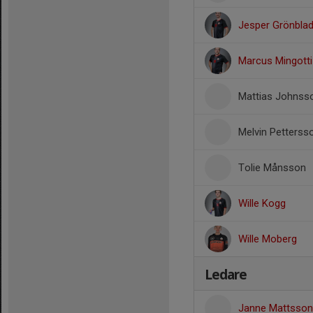
Jesper Grönbla
Marcus Mingotti
Mattias Johnss
Melvin Petterss
Tolie Månsson
Wille Kogg
Wille Moberg
Ledare
Janne Mattsso