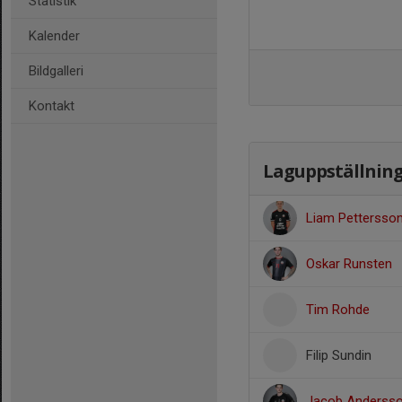
Statistik
Kalender
Bildgalleri
Kontakt
Laguppställnin
Liam Pettersso
Oskar Runsten
Tim Rohde
Filip Sundin
Jacob Anderss