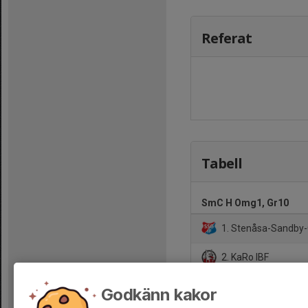
Referat
Tabell
SmC H Omg1, Gr10
1. Stenåsa-Sandby-
2. KaRo IBF
3. Jämjö IBK
Godkänn kakor