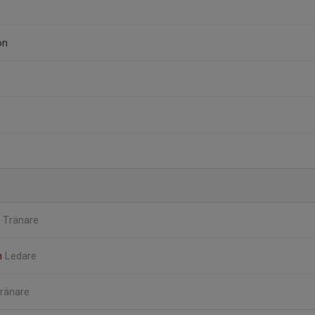
on
n
Tränare
n
Ledare
ränare