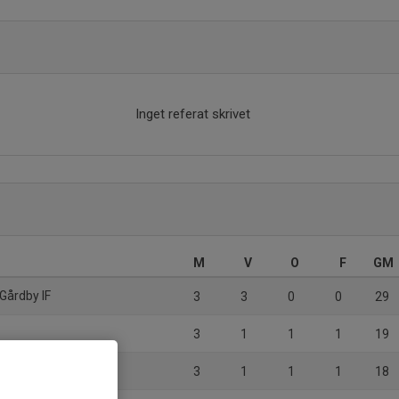
Inget referat skrivet
M
V
O
F
GM
Gårdby IF
3
3
0
0
29
3
1
1
1
19
3
1
1
1
18