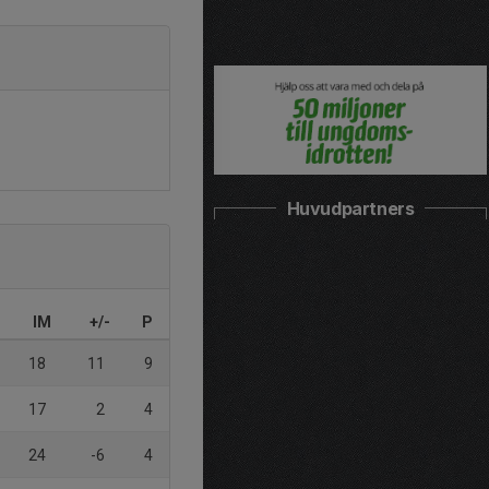
Huvudpartners
IM
+/-
P
18
11
9
17
2
4
24
-6
4