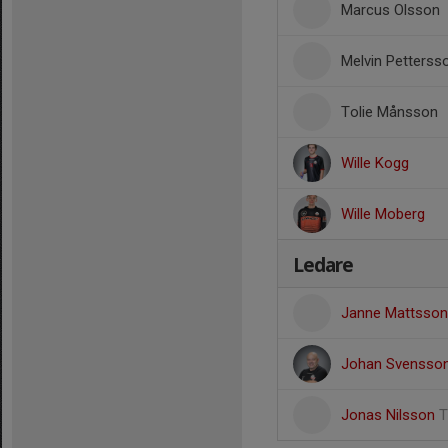
Marcus Olsson
Melvin Petterss
Tolie Månsson
Wille Kogg
Wille Moberg
Ledare
Janne Mattsso
Johan Svensso
Jonas Nilsson
T