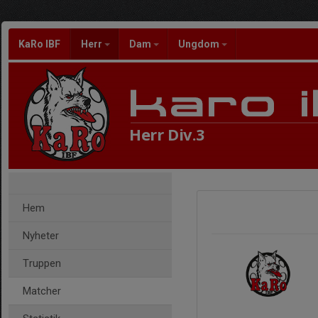
KaRo IBF
Herr
Dam
Ungdom
Herr Div.3
Hem
Nyheter
Truppen
Matcher