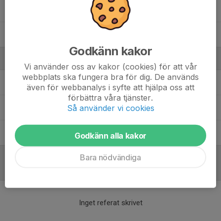
Tolie Månsson
Wille Kogg
Godkänn kakor
Ledare
Vi använder oss av kakor (cookies) för att vår
webbplats ska fungera bra för dig. De används
Janne Mattsson
Tränare
även för webbanalys i syfte att hjälpa oss att
förbättra våra tjänster.
Så använder vi cookies
Johan Svensson
Ledare
Jonas Nilsson
Tränare
Godkänn alla kakor
Bara nödvändiga
Referat
Inget referat skrivet