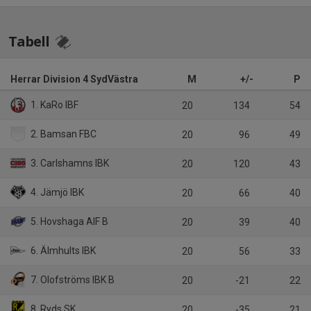
Tabell
Herrar Division 4 SydVästra
M
+/-
P
1. KaRo IBF
20
134
54
2. Bamsan FBC
20
96
49
3. Carlshamns IBK
20
120
43
4. Jämjö IBK
20
66
40
5. Hovshaga AIF B
20
39
40
6. Älmhults IBK
20
56
33
7. Olofströms IBK B
20
-21
22
8. Ryds SK
20
-35
21