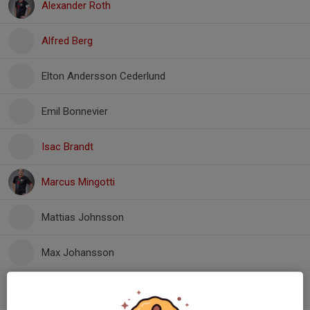
Alexander Roth
Alfred Berg
Elton Andersson Cederlund
Emil Bonnevier
Isac Brandt
Marcus Mingotti
Mattias Johnsson
Max Johansson
Melvin Pettersson