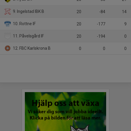
9. Ingelstad IBK B
20
-84
14
10. Rottne IF
20
-177
9
11. Påvelsgård IF
20
-194
0
12. FBC Karlskrona B
0
0
0