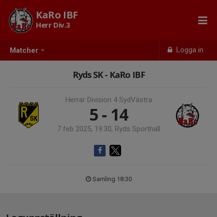
KaRo IBF
Herr Div.3
Logga in
Matcher
Ryds SK - KaRo IBF
Herrar Division 4 SydVästra
5 - 14
7 feb 2025, 19:30, Ryds Sporthall
Samling 18:30