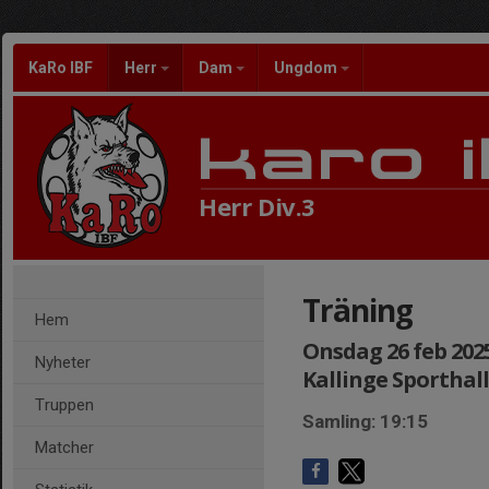
KaRo IBF
Herr
Dam
Ungdom
Herr Div.3
Träning
Hem
Onsdag 26 feb 2025,
Nyheter
Kallinge Sporthall
Truppen
Samling: 19:15
Matcher