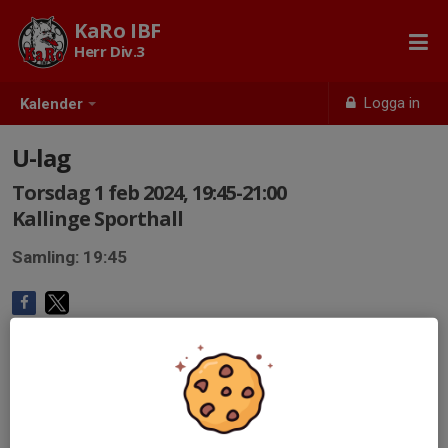
KaRo IBF
Herr Div.3
Logga in
Kalender
U-lag
Torsdag 1 feb 2024, 19:45-21:00
Kallinge Sporthall
Samling: 19:45