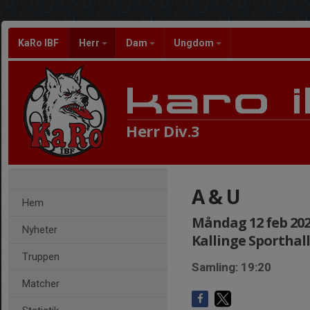
KaRo IBF
Herr
Dam
Ungdom
Herr Div.3
A & U
Hem
Måndag 12 feb 2024
Nyheter
Kallinge Sporthall
Truppen
Samling: 19:20
Matcher