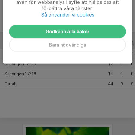
även för webbanalys i syfte att hjälpa oss att
Ålder
22 år
förbättra våra tjänster.
Så använder vi cookies
Godkänn alla kakor
ALLA SERIER
ALLA ÅR
Bara nödvändiga
Säsongen 25/26
18
0
0
Säsongen 18/19
12
0
0
Säsongen 17/18
14
0
0
Totalt
44
0
0